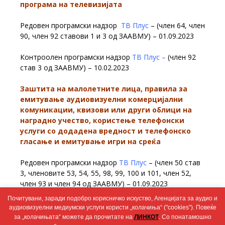
програма на телевизијата
Редовен програмски надзор
ТВ Плус
– (член 64, член
90, член 92 ставови 1 и 3 од ЗААВМУ) – 01.09.2023
Контроолен програмски надзор
ТВ Плус –
(член 92
став 3 од ЗААВМУ) – 10.02.2023
Заштита на малолетните лица, правила за
емитување аудиовизуелни комерцијални
комуникации, квизови или други облици на
наградно учество, користење телефонски
услуги со додадена вредност и телефонско
гласање и емитување игри на среќа
Редовен програмски надзор
ТВ Плус
– (член 50 став
3, членовите 53, 54, 55, 98, 99, 100 и 101, член 52,
член 93 и член 94 од ЗААВМУ) – 01.09.2023
Почитувани, заради подобро корисничко искуство, Агенцијата за аудио и
Контролен програмски надзор
ТВ Плус
– (член 54
аудиовизуелни медиумски услуги користи „колачиња“ ("cookies"). Повеќе
став 5 од ЗААВМУ) – 27.01.2023
за „колачињата“ можете да прочитате на
ЛИНКОТ
. Со понатамошно