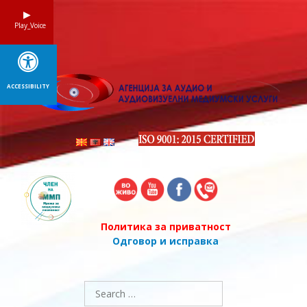
Skip
to
Play_Voice
content
ACCESSIBILITY
Политика за приватност
Одговор и исправка
Search
for: