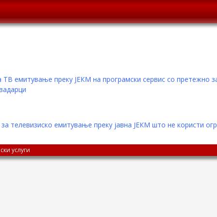
а ТВ емитување преку ЈЕКМ на програмски сервис со претежно 
авадарци
за телевизиско емитување преку јавна ЈЕКМ што не користи огр
ски услуги