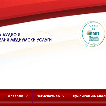
Дозволи
Легислатива
Публикации/Анал