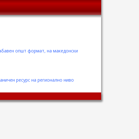
забавен општ формат, на македонски
аничен ресурс на регионално ниво
Wingaga
provides
unique
content
and
entertaining
resources
in