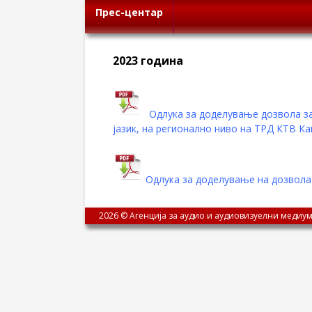
Прес-центар
2023 година
Одлука за доделување дозвола з
јазик, на регионално ниво на ТРД КТВ К
Одлука за доделување на дозвола 
2026 © Агенција за аудио и аудиовизуелни медиум