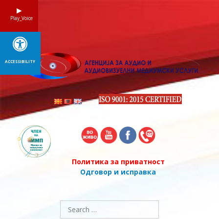
Skip
to
Play_Voice
content
ACCESSIBILITY
Политика за приватност
Одговор и исправка
Search
for: