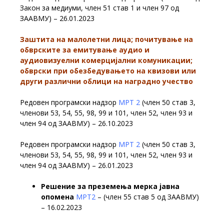
Закон за медиуми, член 51 став 1 и член 97 од
ЗААВМУ) – 26.01.2023
Заштита на малолетни лица; почитување на
обврските за емитување аудио и
аудиовизуелни комерцијални комуникации;
обврски при обезбедувањето на квизови или
други различни облици на наградно учество
Редовен програмски надзор
МРТ 2
(член 50 став 3,
членови 53, 54, 55, 98, 99 и 101, член 52, член 93 и
член 94 од ЗААВМУ) – 26.10.2023
Редовен програмски надзор
МРТ 2
(член 50 став 3,
членови 53, 54, 55, 98, 99 и 101, член 52, член 93 и
член 94 од ЗААВМУ) – 26.01.2023
Решение за преземења мерка јавна
опомена
МРТ2
– (член 55 став 5 од ЗААВМУ)
– 16.02.2023