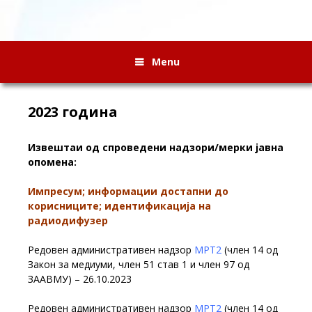
Menu
2023 година
Извештаи од спроведени надзори/мерки јавна
опомена:
Импресум; информации достапни до
корисниците; идентификација на
радиодифузер
Редовен административен надзор
МРТ2
(член 14 од
Закон за медиуми, член 51 став 1 и член 97 од
ЗААВМУ) – 26.10.2023
Редовен административен надзор
МРТ2
(член 14 од