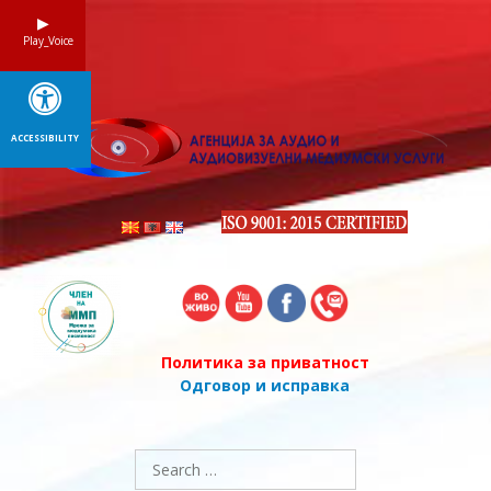
Skip
to
Play_Voice
content
ACCESSIBILITY
Политика за приватност
Одговор и исправка
Search
for: