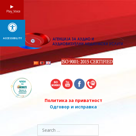
Skip
to
Play_Voice
content
ACCESSIBILITY
Политика за приватност
Одговор и исправка
Search
for: