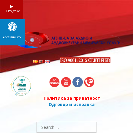
Skip
to
Play_Voice
content
ACCESSIBILITY
Политика за приватност
Одговор и исправка
Search
for: