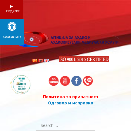
Skip
to
Play_Voice
content
ACCESSIBILITY
Политика за приватност
Одговор и исправка
Search
for: