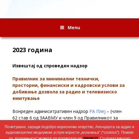
Menu
2023 година
Извештај од спроведен надзор
Правилник за минимални технички,
просторни, финансиски и кадровски услови за
добивање дозвола за радио и телевизиско
емитување
Вонреден адмниситративен надзор
РА Плеј
– (член
62 став 6 од ЗААВМУ и член 9 од Правилникот за
минимални технички, просторни, финансиски и
Почитувани, заради подобро корисничко искуство, Агенцијата за аудио и
кадровски услови за добивање дозвола за радио и
аудиовизуелни медиумски услуги користи „колачиња“ ("cookies"). Повеќе
телевизиско емитување) – 09.11.2023
за „колачињата“ можете да прочитате на
ЛИНКОТ
. Со понатамошно