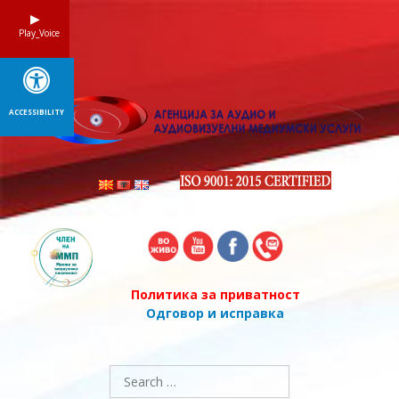
Skip
to
Play_Voice
content
ACCESSIBILITY
Политика за приватност
Одговор и исправка
Search
for: