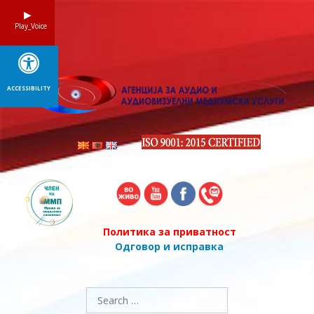
Skip
to
Play_Voice
content
ACCESSIBILITY
Политика за приватност
Одговор и исправка
Search
for: