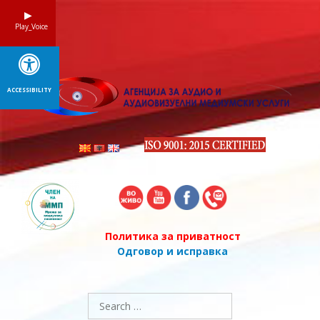
Skip
to
Play_Voice
content
ACCESSIBILITY
Политика за приватност
Одговор и исправка
Search
for: