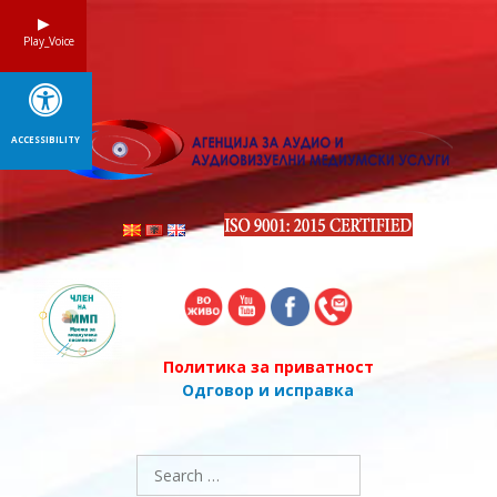
Skip
to
Play_Voice
content
ACCESSIBILITY
Политика за приватност
Одговор и исправка
Search
for: