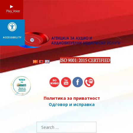
Skip
to
Play_Voice
content
ACCESSIBILITY
Политика за приватност
Одговор и исправка
Search
for: