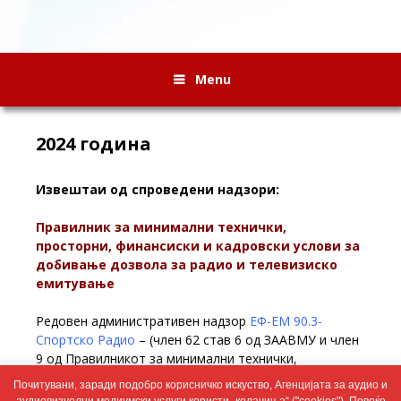
Menu
2024 година
Извештаи од спроведени надзори:
Правилник за минимални технички,
просторни, финансиски и кадровски услови за
добивање дозвола за радио и телевизиско
емитување
Редовен административен надзор
ЕФ-ЕМ 90.3-
Спортско Радио
– (член 62 став 6 од ЗААВМУ и член
9 од Правилникот за минимални технички,
просторни, финансиски и кадровски услови за
Почитувани, заради подобро корисничко искуство, Агенцијата за аудио и
добивање дозвола за радио и телевизиско