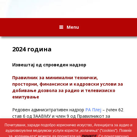
Menu
2024 година
Извештај од спроведен надзор
Правилник за минимални технички,
просторни, финансиски и кадровски услови за
добивање дозвола за радио и телевизиско
емитување
Редовен адмниситративен надзор
РА Плеј
– (член 62
став 6 од ЗААВМУ и член 9 од Правилникот за
минимални технички, просторни, финансиски и
Почитувани, заради подобро корисничко искуство, Агенцијата за аудио и
кадровски услови за добивање дозвола за радио и
аудиовизуелни медиумски услуги користи „колачиња“ ("cookies"). Повеќе
телевизиско емитување) – 02.10.2024
за „колачињата“ можете да прочитате на
ЛИНКОТ
. Со понатамошно