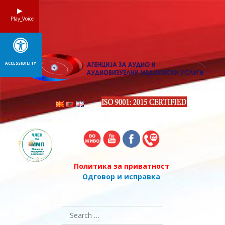
Skip
to
Play_Voice
content
ACCESSIBILITY
Политика за приватност
Одговор и исправка
Search
for: