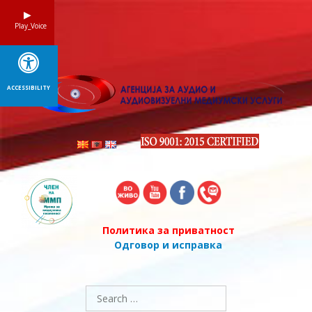
Skip
to
Play_Voice
content
ACCESSIBILITY
Политика за приватност
Одговор и исправка
Search
for: