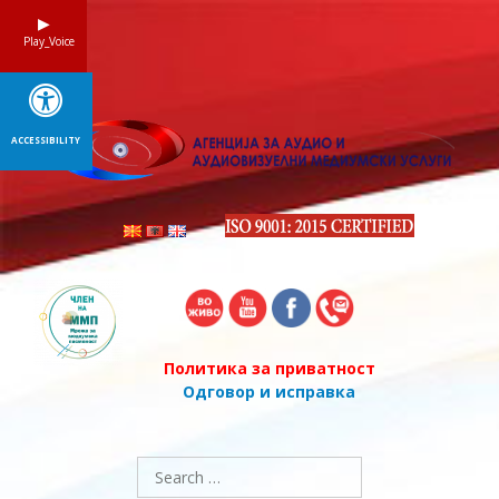
Skip
to
Play_Voice
content
ACCESSIBILITY
Политика за приватност
Одговор и исправка
Search
for: