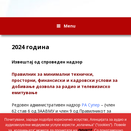
Menu
2024 година
Извештај од спроведен надзор
Правилник за минимални технички,
просторни, финансиски и кадровски услови за
добивање дозвола за радио и телевизиско
емитување
Редовен административен надзор
РА Супер
– (член
62 став 6 од ЗААВМУ и член 9 од Правилникот за
минимални технички, просторни, финансиски и
Почитувани, заради подобро корисничко искуство, Агенцијата за аудио и
кадровски услови за добивање дозвола за радио и
аудиовизуелни медиумски услуги користи „колачиња“ ("cookies"). Повеќе
телевизиско емитување – 30.09.2024
за „колачињата“ можете да прочитате на
ЛИНКОТ
. Со понатамошно