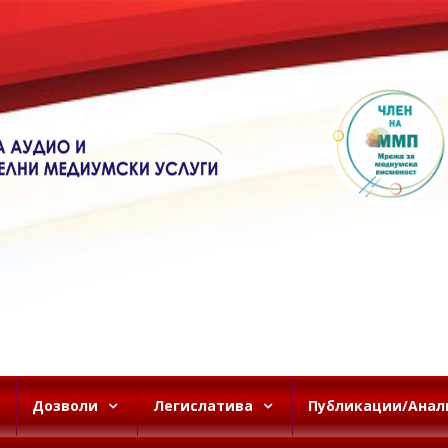
Дозволи
Легислатива
Публикации/Анал