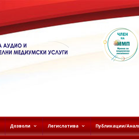
Дозволи
Легислатива
Публикации/Анал