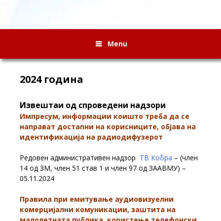
Menu
2024 година
Извештаи од спроведени надзори
Импресум, информации коишто треба да се
направат достапни на корисниците, објава на
идентификација на радиодифузерот
Редовен административен надзор
ТВ Кобра
– (член
14 од ЗМ, член 51 став 1 и член 97 од ЗААВМУ) –
05.11.2024
Правила при емитување аудиовизуелни
комерцијални комуникации, заштита на
малолетната публика, користење телефонски