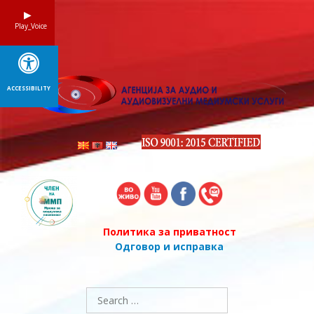
Skip
to
Play_Voice
content
ACCESSIBILITY
Политика за приватност
Одговор и исправка
Search
for: