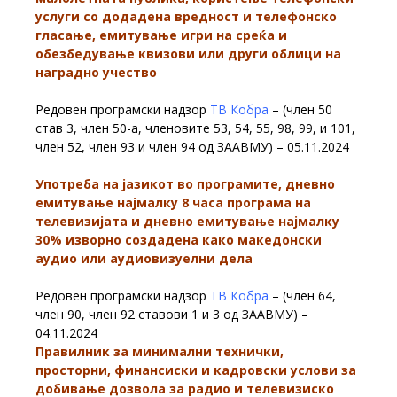
услуги со додадена вредност и телефонско
гласање, емитување игри на среќа и
обезбедување квизови или други облици на
наградно учество
Редовен програмски надзор
ТВ Кобра
– (член 50
став 3, член 50-а, членовите 53, 54, 55, 98, 99, и 101,
член 52, член 93 и член 94 од ЗААВМУ) – 05.11.2024
Употреба на јазикот во програмите, дневно
емитување најмалку 8 часа програма на
телевизијата и дневно емитување најмалку
30% изворно создадена како македонски
аудио или аудиовизуелни дела
Редовен програмски надзор
ТВ Кобра
– (член 64,
член 90, член 92 ставови 1 и 3 од ЗААВМУ) –
04.11.2024
Правилник за минимални технички,
просторни, финансиски и кадровски услови за
добивање дозвола за радио и телевизиско