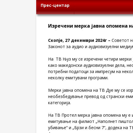
Прес-центар
Изречени мерка јавна опомена на
Скопје,
27
декември 2024г –
Советот н
Законот за аудио и аудиовизуелни медиу
На ТВ Њуз му се изречени четири мерки
како македонски аудиовизуелни дела, н
потребни податоци за импресум на некол
неколку емитувани програми.
Мерки јавна опомена на ТВ Дуе му се из
необезбедување превод од странски емис
категорија.
На ТВ Протел мерка јавна опомена му е 
емитување на филмот „Наполнет пиштол“
убивање“ и „Брзи и бесни 7“, додека на