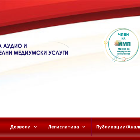
Дозволи
Легислатива
Публикации/Анал