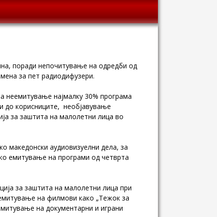
дина, поради непочитување на одредби од
омена за пет радиодифузери
.
за неемитување најмалку 30% програма
ни до корисниците, необјавување
ија за заштита на малолетни лица во
ко македонски аудиовизуелни дела, за
ско емитување на програми од четврта
ција за заштита на малолетни лица при
емитување на филмови како „Тежок за
 емитување на документарни и играни