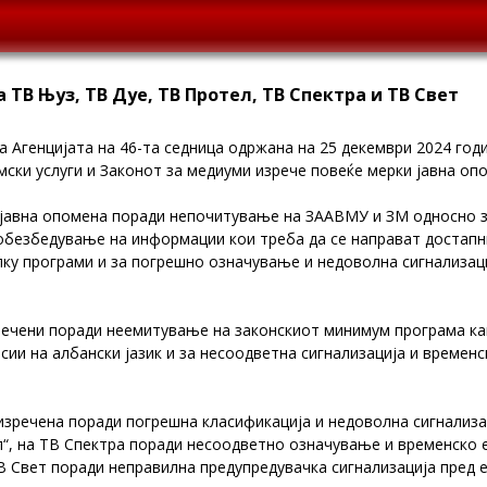
 ТВ Њуз, ТВ Дуе, ТВ Протел, ТВ Спектра и ТВ Свет
а Агенцијата на 46-та седница одржана на 25 декември 2024 го
мски услуги и Законот за медиуми изрече повеќе мерки јавна оп
 јавна опомена поради непoчитување на ЗААВМУ и ЗМ односно 
еобезбедување на информации кои треба да се направат достап
ку програми и за погрешно означување и недоволна сигнализац
речени поради неемитување на законскиот минимум програма ка
ии на албански јазик и за несоодветна сигнализација и времен
изречена поради погрешна класификација и недоволна сигнализа
, на ТВ Спектра поради несоодветно означување и временско 
 ТВ Свет поради неправилна предупредувачка сигнализација пред