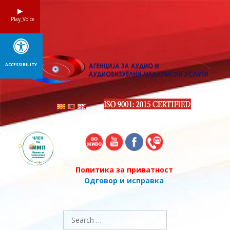
Skip
to
Play_Voice
content
ACCESSIBILITY
Политика за приватност
Одговор и исправка
Search
for: