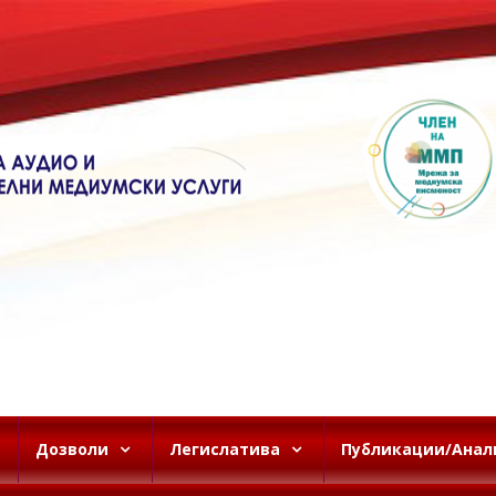
Дозволи
Легислатива
Публикации/Анал