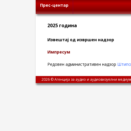
Прес-центар
2025 година
Извештај од извршен надзор
Импресум
Редовен административен надзор
Штипск
2026 © Агенција за аудио и аудиовизуелни медиум