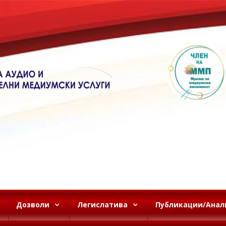
Дозволи
Легислатива
Публикации/Анал