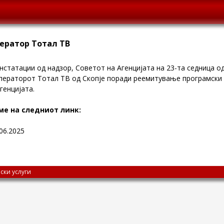
ератор Тотал ТВ
статации од надзор, Советот на Агенцијата на 23-та седница о
операторот Тотал ТВ од Скопје поради реемитување програмски 
генцијата
.
ме на следниот линк:
06.2025
ски услуги