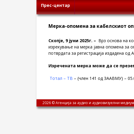
Прес-центар
Мерка-опомена за кабелскиот оп
Скопје,
9 јуни
20
25
г. –
Врз основа на кон
изрекување на мерка јавна опомена за 
потврдата за регистрација издадена од А
Изречената мерка може да се презе
Тотал – ТВ
– (член 141 од ЗААВМУ) – 05.
2026 © Агенција за аудио и аудиовизуелни медиум