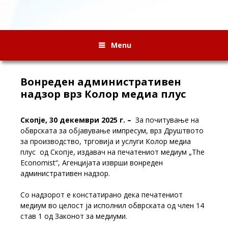
Menu
Вонреден административен
надзор врз Колор медиа плус
Скопје, 30 декември 2025 г. –
За почитување на
обврската за објавување импресум, врз Друштвото
за производство, трговија и услуги Колор медиа
плус од Скопје, издавач на печатениот медиум „The
Economist“, Агенцијата изврши вонреден
административен надзор
.
Со надзорот е констатирано дека печатениот
медиум во целост ја исполнил обврската од член 14
став 1 од Законот за медиуми.