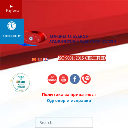
Skip
to
Play_Voice
content
ACCESSIBILITY
Политика за приватност
Одговор и исправка
Search
for: