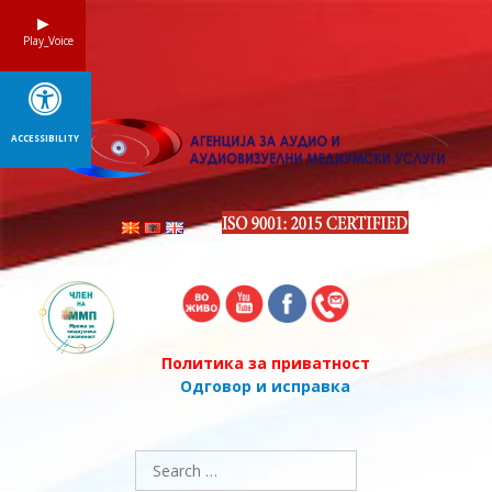
Skip
to
Play_Voice
content
ACCESSIBILITY
Политика за приватност
Одговор и исправка
Search
for: