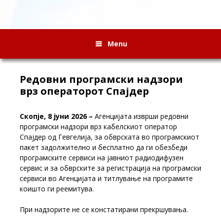
Menu
Редовни програмски надзори
врз операторот Спајдер
Скопје, 8
јуни 2026
–
Агенцијата изврши редовни
програмски надзори врз кабелскиот оператор
Спајдер од Гевгелија, за обврската во програмскиот
пакет задолжително и бесплатно да ги обезбеди
програмските сервиси на јавниот радиодифузен
сервис и за обврските за регистрација на програмски
сервиси во Агенцијата и титлување на програмите
коишто ги реемитува
.
При надзорите не се констатирани прекршувања.