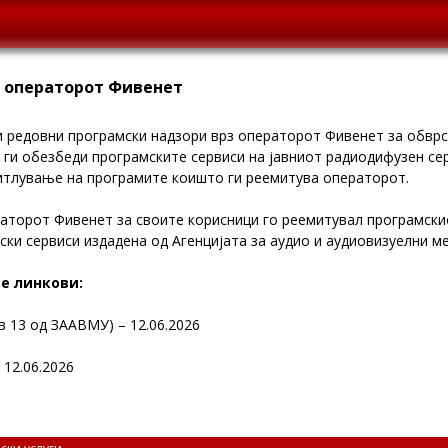
з операторот Фивенет
и редовни програмски надзори врз операторот Фивенет за обврс
ги обезбеди програмските сервиси на јавниот радиодифузен серв
титлување на програмите коишто ги реемитува операторот
.
торот Фивенет за своите корисници гo реемитувал програмскиот 
ски сервиси издадена од Агенцијата за аудио и аудиовизуелни ме
е линкови:
в 13 од ЗААВМУ) – 12.06.2026
 12.06.2026