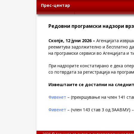
Прес-центар
Редовни програмски надзори вр
Скопје,
12
јуни
2026
–
Агенцијата изврш
реемитува задолжително и бесплатно да 
на програмски сервиси во Агенцијата и 
При надзорите констатирано е дека опера
со потврдата за регистрација на програм
Извештаите се достапни на следнит
Фивенет
– (прекршување на член 141 ста
Фивенет
– (член 143 став 3 од ЗААВМУ) –