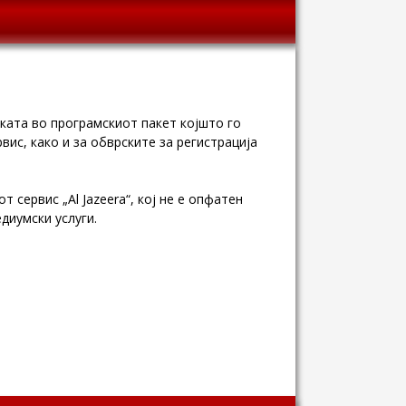
ката во програмскиот пакет којшто го
ис, како и за обврските за регистрација
сервис „Al Jazeera“, коj не е опфатен
диумски услуги.