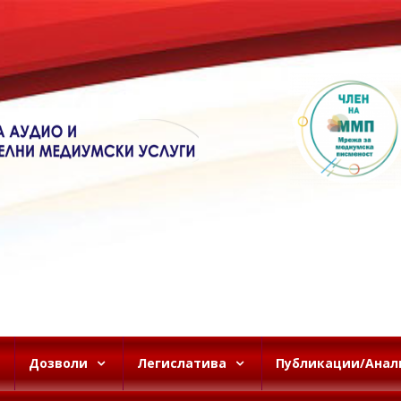
Дозволи
Легислатива
Публикации/Анал