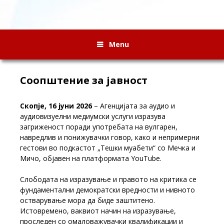
Menu
Соопштение за јавност
Скопје, 16 јуни 2026
– Агенцијата за аудио и
аудиовизуелни медиумски услуги изразува
загриженост поради употребата на вулгарен,
навредлив и понижувачки говор, како и непримерни
гестови во подкастот „Тешки муабети“ со Мечка и
Мичо, објавен на платформата YouTube.
Слободата на изразување и правото на критика се
фундаментални демократски вредности и нивното
остварување мора да биде заштитено.
Истовремено, ваквиот начин на изразување,
проследен со омаловажувачки квалификации и