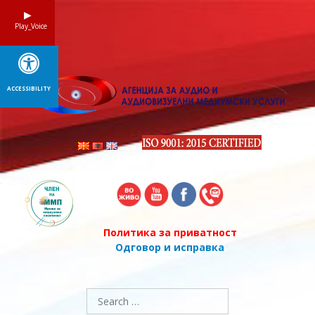
Skip
to
Play_Voice
content
ACCESSIBILITY
Политика за приватност
Одговор и исправка
Search
for: