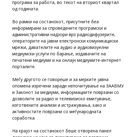
програма за работа, во текот на вториот квартал
од годината.
Во рамки на состанокот, присутните беа
информирани за спроведените програмски и
административни надзори врз радиодифузерите,
операторите на јавни електронски комуникациски
мрежи, давателите на аудио и аудиовизуелни
медиумски услуги по барање, издавачите на
печатени медиуми и на онлајн медиумите-интернет
порталите.
Меѓу другото се говореше и за мерките јавна
опомена изречени заради непочитување на ЗААВМУ
и Законот за медиуми, информациите поврзани со
дозволите за радио и телевизиско емитување,
изготвените анализи и истражувања, како и
активностите поврзани со меѓународната
соработка.
На крајот на состанокот беше отворена панел