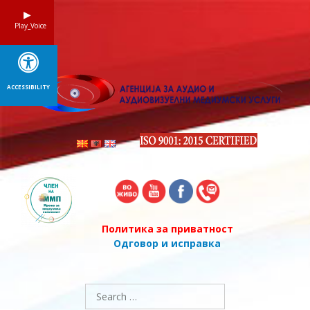
Skip
to
Play_Voice
content
ACCESSIBILITY
Политика за приватност
Одговор и исправка
Search
for: