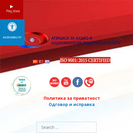
Skip
to
Play_Voice
content
ACCESSIBILITY
Политика за приватност
Одговор и исправка
Search
for: