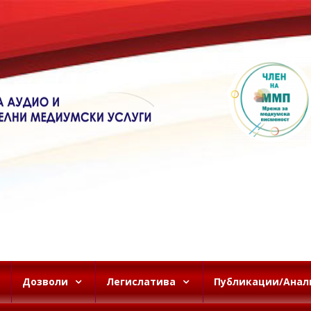
Дозволи
Легислатива
Публикации/Анал