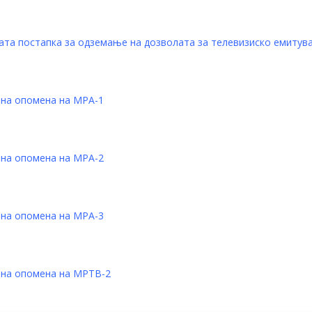
ната постапка за одземање на дозволата за телевизиско емит
вна опомена на МРА-1
вна опомена на МРА-2
вна опомена на МРА-3
вна опомена на МРТВ-2