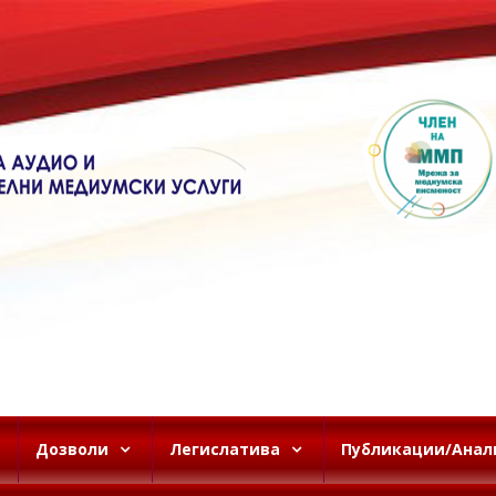
Дозволи
Легислатива
Публикации/Анал