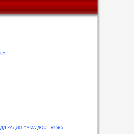
ово
е ТРДД РАДИО ФАМА ДОО Тетово