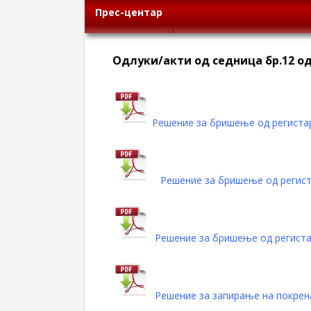
Прес-центар
Oдлуки/акти од седница бр.12 од 
Решение за бришење од регист
Решение за бришење од региста
Решение за бришење од регист
Решение за запирање на покре