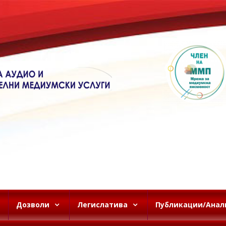
Дозволи
Легислатива
Публикации/Анал