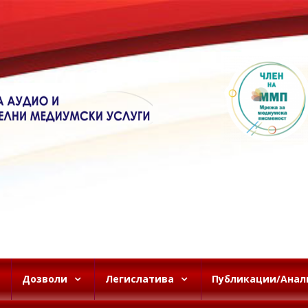
Дозволи
Легислатива
Публикации/Анал