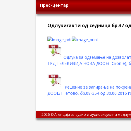
Прес-центар
Oдлуки/акти од седница бр.37 од 
Oдлука за одземање на дозволат
ТРД ТЕЛЕВИЗИЈА НОВА ДООЕЛ Скопје), бр
Р
ешение за запирање на покрен
ДООЕЛ Тетово, бр.08-354 од 30.06.2016 
2026 © Агенција за аудио и аудиовизуелни медиум