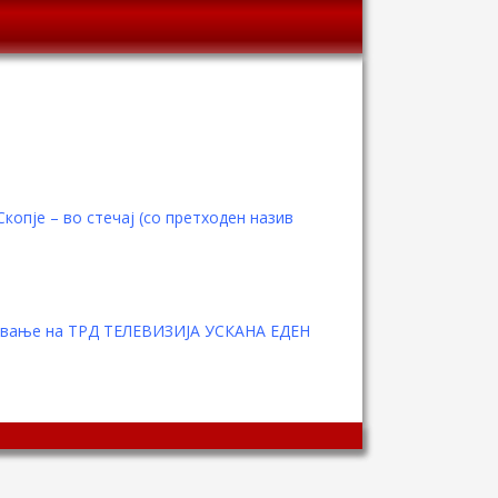
пје – во стечај (со претходен назив
итување на ТРД ТЕЛЕВИЗИЈА УСКАНА ЕДЕН
Wingaga
provides
unique
content