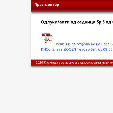
Прес-центар
Oдлуки/акти од седница бр.5 од 0
Решение за отфрлање на Барањет
КИСС, Злате ДООЕЛ Тетово Уп1 бр.08-566
2026 © Агенција за аудио и аудиовизуелни медиум