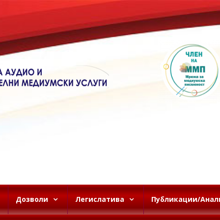
Дозволи
Легислатива
Публикации/Анал