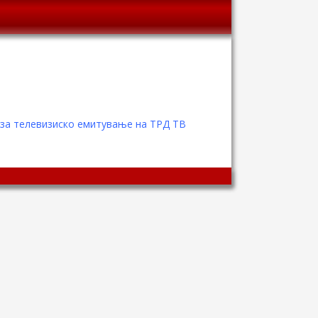
 за телевизиско емитување на ТРД ТВ
Wingaga
provides
unique
content
and
entertaining
resources
in
Greek.
Wingaga
is