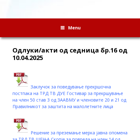
Menu
Oдлуки/акти од седница бр.16 од
10.04.2025
Заклучок за поведување прекршочна
постпака на ТРД ТВ ДУЕ Гостивар за прекршување
на член 50 став 3 од ЗААВМУ и членовите 20 и 21 од
Правилникот за заштита на малолетните лица
Решение за преземање мерка јавна опомена
за ТРД ТВ ШЕЊА Скопје за повреда на член 14 од