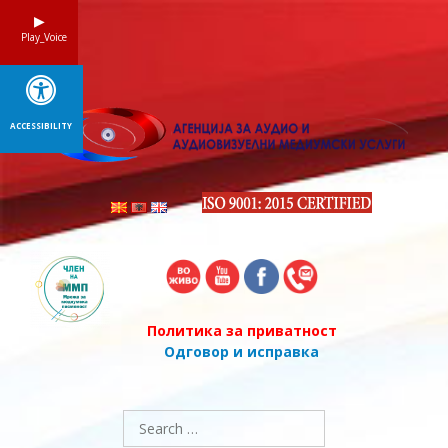
Skip
to
Play_Voice
content
ACCESSIBILITY
Политика за приватност
Одговор и исправка
Search
for: