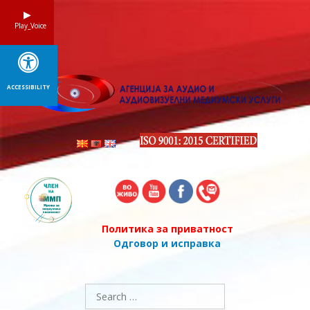
Skip
to
Play_Voice
content
ACCESSIBILITY
Политика за приватност
Одговор и исправка
Search
for: