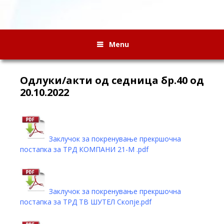
Menu
Oдлуки/акти од седница бр.40 од
20.10.2022
Заклучок за покренување прекршочна
постапка за ТРД КОМПАНИ 21-М .pdf
Заклучок за покренување прекршочна
постапка за ТРД ТВ ШУТЕЛ Скопје.pdf