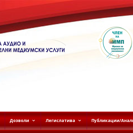
Дозволи
Легислатива
Публикации/Анал