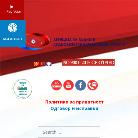
Skip
to
Play_Voice
content
ACCESSIBILITY
Политика за приватност
Одговор и исправка
Search
for: