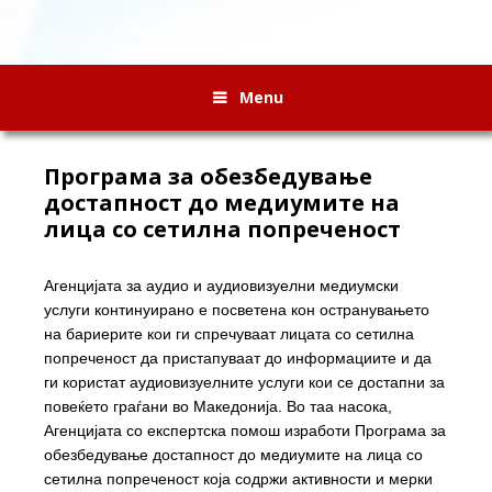
Menu
Програма за обезбедување
достапност до медиумите на
лица со сетилна попреченост
Агенцијата за аудио и аудиовизуелни медиумски
услуги континуирано е посветена кон остранувањето
на бариерите кои ги спречуваат лицата со сетилна
попреченост да пристапуваат до информациите и да
ги користат аудиовизуелните услуги кои се достапни за
повеќето граѓани во Македонија. Во таа насока,
Агенцијата со експертска помош изработи Програма за
обезбедување достапност до медиумите на лица со
сетилна попреченост која содржи активности и мерки