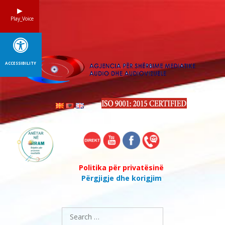
Skip
to
Play_Voice
content
ACCESSIBILITY
Politika për privatësinë
Përgjigje dhe korigjim
Search
for: