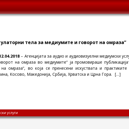
улаторни тела за медиумите и говорот на омраза“
12.04.2018
– Агенцијата за аудио и аудиовизуелни медиумски усл
оворот на омраза во медиумите“ ја промовираше публикација
 на омраза“, во која се пренесени искуствата и практиките
ина, Косово, Македонија, Србија, Хрватска и Црна Гора.
[…]
ски услуги