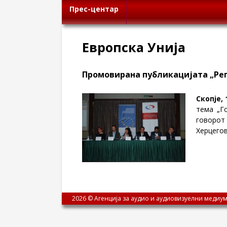
Прес-центар
Европска Унија
Промовирана публикацијата „Рег
Скопје, 
тема „Г
говорот
Херцегов
2026 © Агенција за аудио и аудиовизуелни медиум