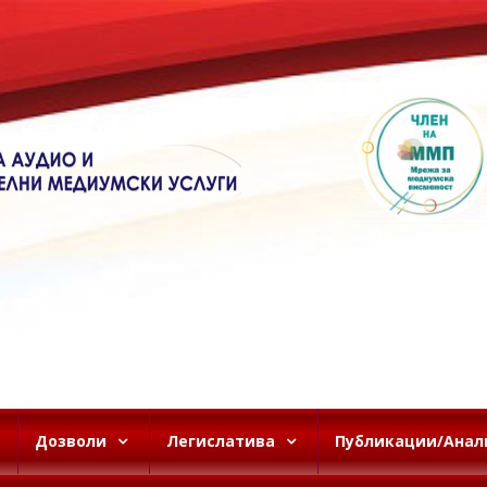
Дозволи
Легислатива
Публикации/Анал