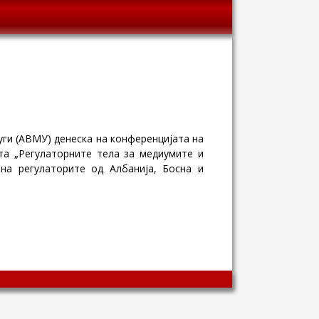
уги (АВМУ) денеска на конференцијата на
та „Регулаторните тела за медиумите и
 на регулаторите од Албанија, Босна и
Wingaga
provides
unique
content