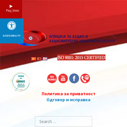
Skip
to
Play_Voice
content
ACCESSIBILITY
Политика за приватност
Одговор и исправка
Search
for: