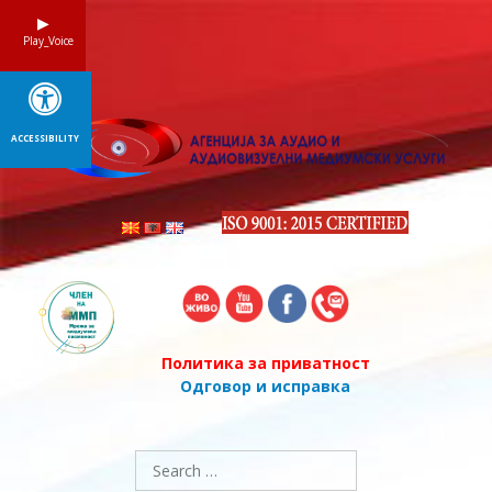
Skip
to
Play_Voice
content
ACCESSIBILITY
Политика за приватност
Одговор и исправка
Search
for: