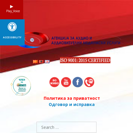
Skip
to
Play_Voice
content
ACCESSIBILITY
Политика за приватност
Одговор и исправка
Search
for: