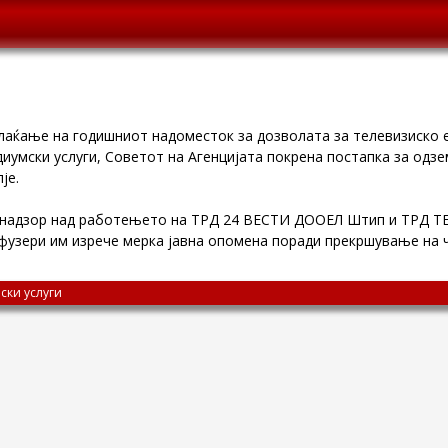
лаќање на годишниот надоместок за дозволата за телевизиско е
диумски услуги, Советот на Агенцијата покрена постапка за одз
је.
 надзор над работењето на ТРД 24 ВЕСТИ ДООЕЛ Штип и ТРД 
фузери им изрече мерка јавна опомена поради прекршување на ч
ски услуги