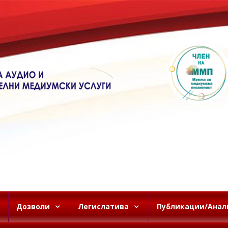
Дозволи
Легислатива
Публикации/Анал