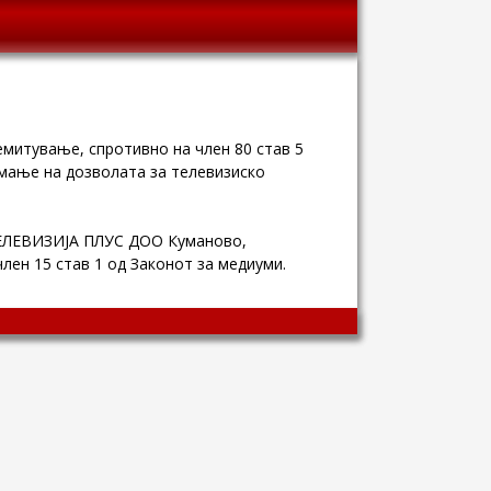
митување, спротивно на член 80 став 5
емање на дозволата за телевизиско
ТЕЛЕВИЗИЈА ПЛУС ДОО Куманово,
лен 15 став 1 од Законот за медиуми.
Wingaga
provides
unique
content
and
entertaining
resources
in
Greek.