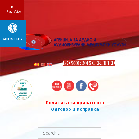
Skip
to
Play_Voice
content
ACCESSIBILITY
Политика за приватност
Одговор и исправка
Search
for: