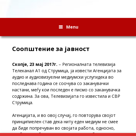
Menu
Соопштение за јавност
Скопје, 23 мај 2017г.
– Регионалната телевизија
Телеканал А1 од Струмица, ја извести Агенцијата за
аудио и аудиовизуелни медиумски услуги
дека во
последнава година се соочува со заканувачки
настани, меѓу кои последен е писмо со заканувачка
содржина. За ова, Телевизијата го известила и СВР
Струмица.
Агенцијата, и во овој случај, го повторува својот
принципиелен став дека ниту еден медиум не смее
да биде попречуван во својата работа, односно,
треба да му бидат овозможени потребните услови