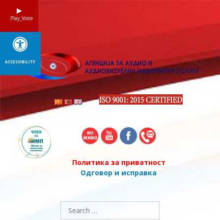
Skip
to
Play_Voice
content
ACCESSIBILITY
Политика за приватност
Одговор и исправка
Search
for: