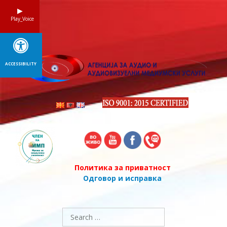
Skip
to
Play_Voice
content
ACCESSIBILITY
Политика за приватност
Одговор и исправка
Search
for: