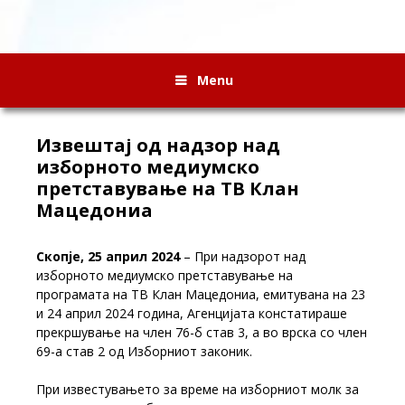
Menu
Извештај од надзор над
изборното медиумско
претставување на ТВ Клан
Мацедониа
Скопје, 25 април 2024
– При надзорот над
изборното медиумско претставување на
програмата на ТВ Клан Мацедониа, емитувана на 23
и 24 април 2024 година, Агенцијата констатираше
прекршување на член 76-б став 3, а во врска со член
69-а став 2 од Изборниот законик.
При известувањето за време на изборниот молк за