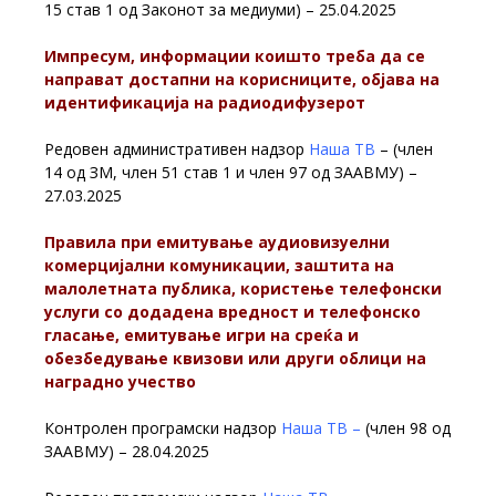
15 став 1 од Законот за медиуми) – 25.04.2025
Импресум, информации коишто треба да се
направат достапни на корисниците, објава на
идентификација на радиодифузерот
Редовен административен надзор
Наша ТВ
– (член
14 од ЗМ, член 51 став 1 и член 97 од ЗААВМУ) –
27.03.2025
Правила при емитување аудиовизуелни
комерцијални комуникации, заштита на
малолетната публика, користење телефонски
услуги со додадена вредност и телефонско
гласање, емитување игри на среќа и
обезбедување квизови или други облици на
наградно учество
Контролен програмски надзор
Наша ТВ –
(член 98 од
ЗААВМУ) – 28.04.2025