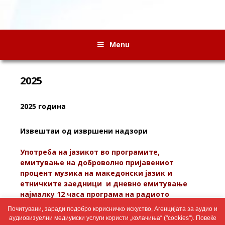
Menu
2025
2025 година
Извештаи од извршени надзори
Употреба на јазикот во програмите,
емитување на доброволно пријавениот
процент музика на македонски јазик и
етничките заедници и дневно емитување
најмалку 12 часа програма на радиото
Редовен програмски надзор –
РА ЕФ-ЕМ 90.3
Почитувани, заради подобро корисничко искуство, Агенцијата за аудио и
Спортско радио
– (член 64, член 80 ставови 7, 8 и 9 и
аудиовизуелни медиумски услуги користи „колачиња“ ("cookies"). Повеќе