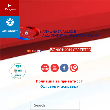
Skip
to
Play_Voice
content
ACCESSIBILITY
Политика за приватност
Одговор и исправка
Search
for: