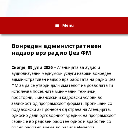
Menu
Вонреден административен
надзор врз радио Џез ФМ
Скопје, 09 јули 2026 –
Агенцијата за аудио и
аудиовизуелни медиумски услуги изврши вонреден
административен надзор врз работата на радио Џез
ФМ за да се утврди дали имателот на дозволата ги
исполнува посебните минимални технички,
просторни, финансиски и кадровски услови
во
зависност од програмскиот формат, пропишани со
подзаконски акт донесен од страна на Агенцијата,
односно дали одговорниот уредник на програмскиот
сервис е во редовен работен однос и вработен со
полно работно време во радиодифузерот .