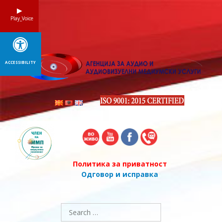
Skip
to
Play_Voice
content
ACCESSIBILITY
Политика за приватност
Одговор и исправка
Search
for: